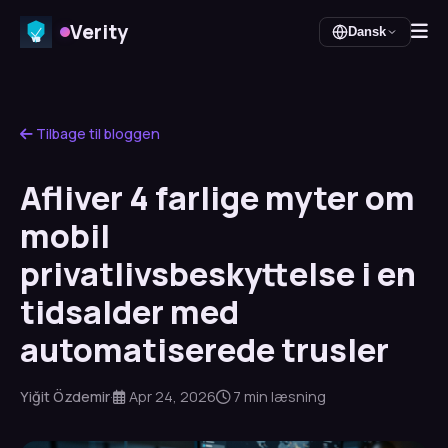
Verity
Dansk
Tilbage til bloggen
Afliver 4 farlige myter om
mobil
privatlivsbeskyttelse i en
tidsalder med
automatiserede trusler
Yiğit Özdemir
·
Apr 24, 2026
7 min læsning