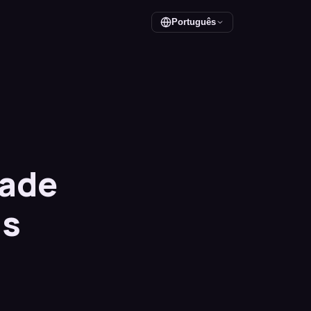
Português
dade
as