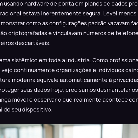
em usando hardware de ponta em planos de dados pr
racional estava inerentemente segura. Levei menos
emonstrar como as configurações padrão vazavam fa
não criptografadas e vinculavam números de telefon
ceiros descartáveis.
ema sistêmico em toda a indústria. Como profissiona
 vejo continuamente organizações e indivíduos caind
utura moderna equivale automaticamente à privacida
proteger seus dados hoje, precisamos desmantelar o
ança móvel e observar o que realmente acontece com
i do seu dispositivo.