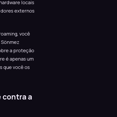
hardware locais
idores externos
roaming, você
ce Sönmez
obre a proteção
are é apenas um
os que você os
 contra a