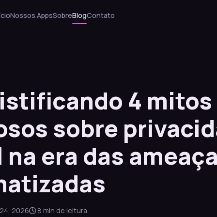
ício
Nossos Apps
Sobre
Blog
Contato
stificando 4 mitos
osos sobre privaci
 na era das ameaç
matizadas
24, 2026
8 min de leitura