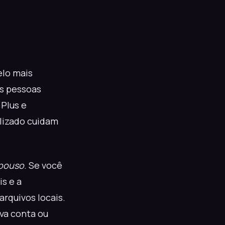
elo mais
As pessoas
Plus e
lizado cuidam
pouso
. Se você
s e a
arquivos locais.
va conta ou