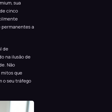
emium, sua
 de cinco
cilmente
e permanentes a
l de
o na ilusão de
de. Não
s mitos que
 o seu tráfego