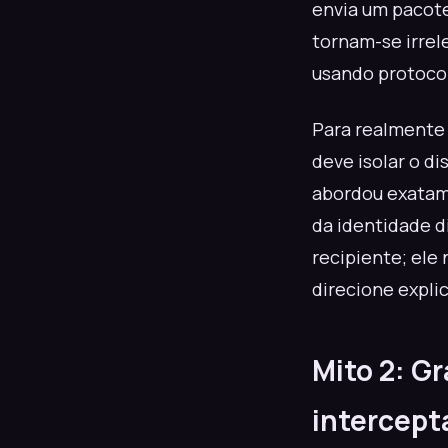
envia um pacote
tornam-se irrel
usando protocol
Para realmente 
deve isolar o d
abordou exatam
da identidade d
recipiente; ele
direcione expli
Mito 2: G
intercept