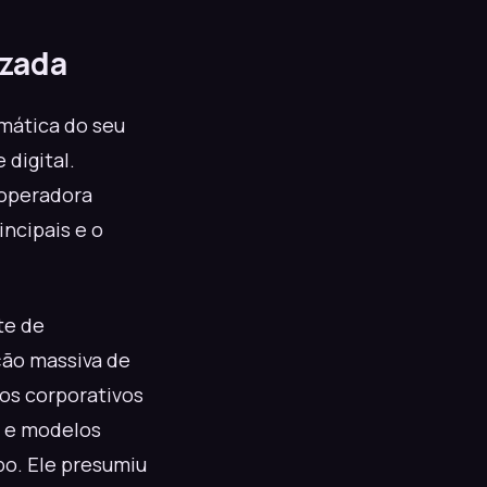
izada
mática do seu
 digital.
 operadora
ncipais e o
te de
ção massiva de
vos corporativos
s e modelos
po. Ele presumiu