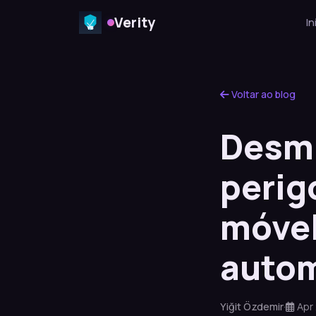
Verity
In
Voltar ao blog
Desmi
perig
móvel
auto
Yiğit Özdemir
·
Apr 