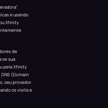
eradora".
licas e usando
u Xfinity
rentemente
dores de
a se sua
 pela Xfinity
de DNS (Domain
o, seu provedor
ando os visita e