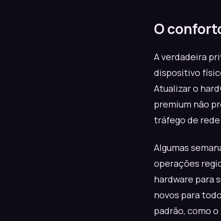
O conforto
A verdadeira pr
dispositivo físi
Atualizar o har
premium não pro
tráfego de red
Algumas semanas
operações regio
hardware para s
novos para todo
padrão, como o 