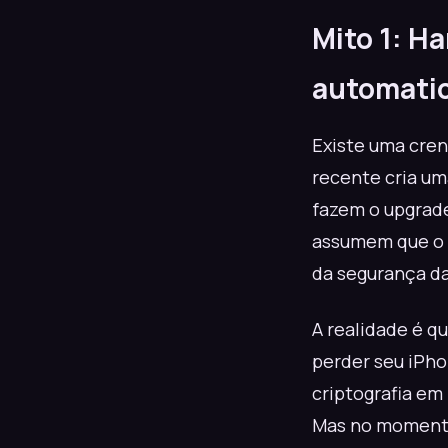
Mito 1: H
automatic
Existe uma cren
recente cria um
fazem o upgrade
assumem que o 
da segurança da
A realidade é q
perder seu iPho
criptografia em 
Mas no momento