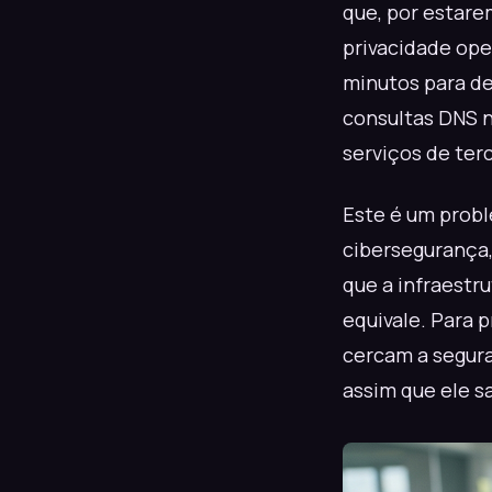
que, por estar
privacidade ope
minutos para d
consultas DNS 
serviços de ter
Este é um probl
cibersegurança,
que a infraestr
equivale. Para 
cercam a segur
assim que ele sa