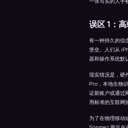
一张写实的人手横
误区 1：
有一种持久的信
堡垒。人们从 iPho
器和操作系统默
现实情况是，硬
Pro，本地生
证新账户或通过
用标准的互联网
为了在物理移动
Sönmez 最