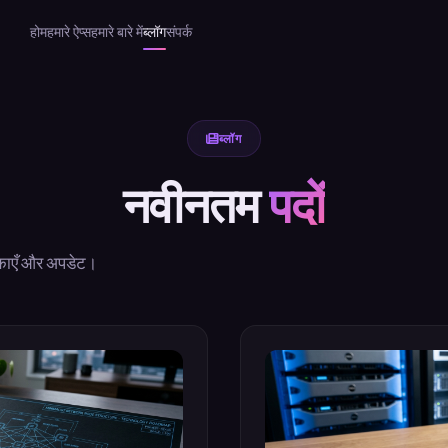
होम
हमारे ऐप्स
हमारे बारे में
ब्लॉग
संपर्क
ब्लॉग
नवीनतम
पदों
र्शिकाएँ और अपडेट।