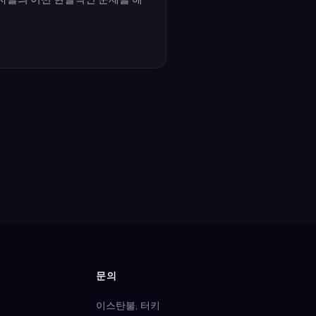
문의
이스탄불, 터키