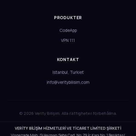
PRODUKTER
CodeApp
VPN 111
KONTAKT
Istanbul, Turkiet
info@veritybilisim.com
© 2026 Verity Bilişim. Alla rättigheter förbehållna.
VERİTY BİLİŞİM HİZMETLERİ VE TİCARET LİMİTED ŞİRKETİ
Vişnezade Mah. Süleyman Seba Cad. No: 79 İç Kapı No: 1 Beşiktaş/