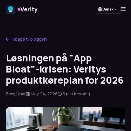
Verity
Dansk
Tilbage til bloggen
Løsningen på "App
Bloat"-krisen: Veritys
produktkøreplan for 2026
Barış Ünal
·
May 04, 2026
6 min læsning