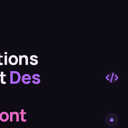
tions
nt
Des
font